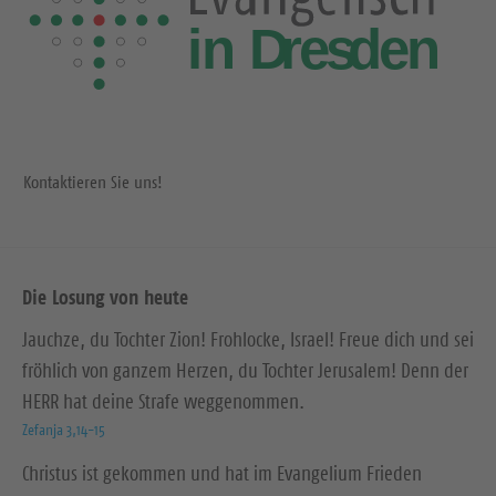
e
i
i
t
t
e
e
Kontaktieren Sie uns!
Die Losung von heute
Jauchze, du Tochter Zion! Frohlocke, Israel! Freue dich und sei
fröhlich von ganzem Herzen, du Tochter Jerusalem! Denn der
HERR hat deine Strafe weggenommen.
Zefanja 3,14-15
Christus ist gekommen und hat im Evangelium Frieden