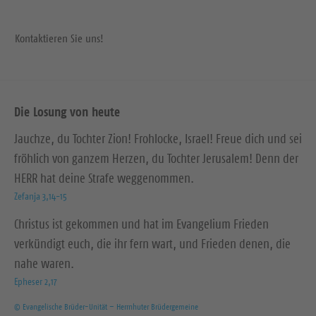
Kontaktieren Sie uns!
Die Losung von heute
Jauchze, du Tochter Zion! Frohlocke, Israel! Freue dich und sei
fröhlich von ganzem Herzen, du Tochter Jerusalem! Denn der
HERR hat deine Strafe weggenommen.
Zefanja 3,14-15
Christus ist gekommen und hat im Evangelium Frieden
verkündigt euch, die ihr fern wart, und Frieden denen, die
nahe waren.
Epheser 2,17
© Evangelische Brüder-Unität – Herrnhuter Brüdergemeine