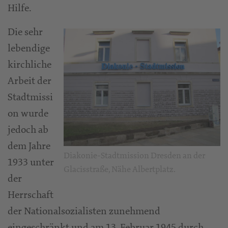
Hilfe.
Die sehr
lebendige
kirchliche
Arbeit der
Stadtmissi
on wurde
jedoch ab
dem Jahre
Diakonie-Stadtmission Dresden an der
1933 unter
Glacisstraße, Nähe Albertplatz.
der
Herrschaft
der Nationalsozialisten zunehmend
eingeschränkt und am 13. Februar 1945 durch