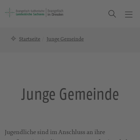
Suche
T
o
g
Startseite
Junge Gemeinde
g
l
e
n
a
v
i
Junge Gemeinde
g
a
t
i
o
n
Jugendliche sind im Anschluss an ihre