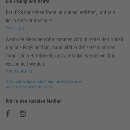
Die Losung von heute
Der HERR hat seinen Thron im Himmel errichtet, und sein
Reich herrscht über alles.
Psalm 103,19
Wenn der Menschensohn kommen wird in seiner Herrlichkeit
und alle Engel mit ihm, dann wird er sich setzen auf den
Thron seiner Herrlichkeit, und alle Völker werden vor ihm
versammelt werden.
Matthäus 25,31-32
© Evangelische Brüder-Unität – Herrnhuter Brüdergemeine
Weitere Informationen finden Sie hier
Wir in den sozialen Medien
B
B
e
e