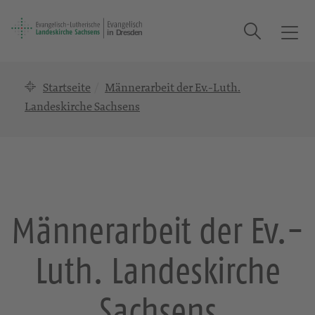
Suche
T
o
g
Startseite
Männerarbeit der Ev.-Luth.
g
l
Landeskirche Sachsens
e
n
a
v
i
g
Männerarbeit der Ev.-
a
t
Luth. Landeskirche
i
o
n
Sachsens