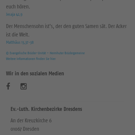
euch hören.
Jesaja 42,9
Der Menschensohn ist’s, der den guten Samen sät. Der Acker
ist die Welt.
Matthäus 13,37-38
© Evangelische Brüder-Unität – Herrnhuter Brüdergemeine
Weitere Informationen finden Sie hier
Wir in den sozialen Medien
B
B
e
e
s
s
Ev.-Luth. Kirchenbezirke Dresdens
u
u
An der Kreuzkirche 6
01067 Dresden
c
c