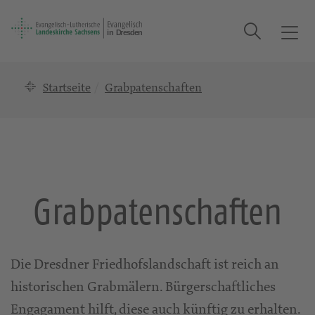
Suche
T
o
g
Startseite
Grabpatenschaften
g
l
e
n
a
v
i
Grabpatenschaften
g
a
t
i
Die Dresdner Friedhofslandschaft ist reich an
o
historischen Grabmälern. Bürgerschaftliches
n
Engagament hilft, diese auch künftig zu erhalten.