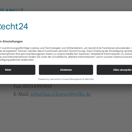
TLANG
Evangelische Musizierschule Dresden
Sebastian Schöne
An der Kreuzkirche 6
01267
Dresden
Telefon:
03514393913
Fax:
03514393919
E-Mail:
sebastian.schoene@evlks.de