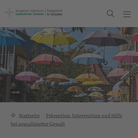
Suche
T
o
g
g
l
e
n
a
v
i
g
a
t
i
Startseite
Prävention, Intervention und Hilfe
o
bei sexualisierter Gewalt
n