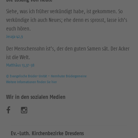
Siehe, was ich früher verkündigt habe, ist gekommen. So
verkündige ich auch Neues; ehe denn es sprosst, lasse ich’s
euch hören.
Jesaja 42,9
Der Menschensohn ist’s, der den guten Samen sät. Der Acker
ist die Welt.
Matthäus 13,37-38
© Evangelische Brüder-Unität – Herrnhuter Brüdergemeine
Weitere Informationen finden Sie hier
Wir in den sozialen Medien
B
B
e
e
s
s
Ev.-Luth. Kirchenbezirke Dresdens