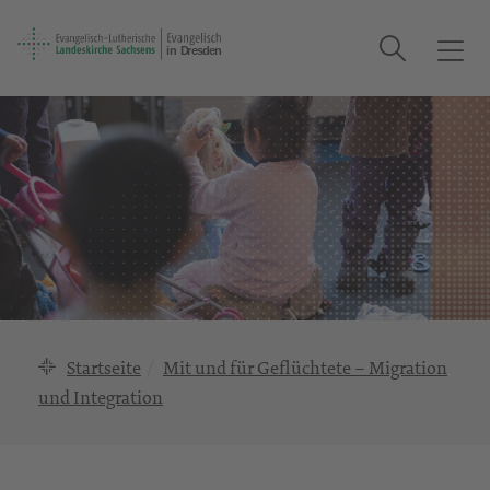
Suche
T
o
g
g
l
e
n
a
v
i
g
a
Startseite
Mit und für Geflüchtete – Migration
t
und Integration
i
o
n