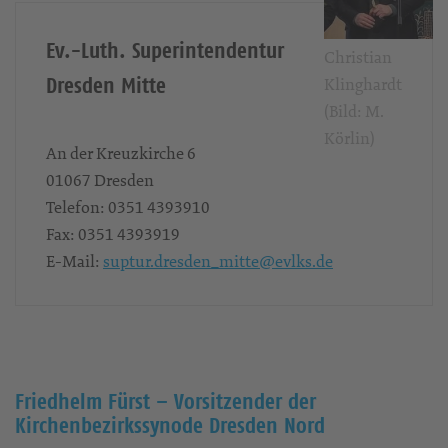
Ev.-Luth. Superintendentur
Christian
Dresden Mitte
Klinghardt
(Bild: M.
Körlin)
An der Kreuzkirche 6
01067
Dresden
Telefon:
0351 4393910
Fax:
0351 4393919
E-Mail:
suptur.dresden_mitte@evlks.de
Friedhelm Fürst – Vorsitzender der
Kirchenbezirkssynode Dresden Nord