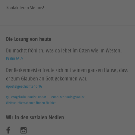
Kontaktieren Sie uns!
Die Losung von heute
Du machst fröhlich, was da lebet im Osten wie im Westen.
Psalm 65,9
Der Kerkermeister freute sich mit seinem ganzen Hause, dass
er zum Glauben an Gott gekommen war.
Apostelgeschichte 16,34
© Evangelische Brüder-Unität – Herrnhuter Brüdergemeine
Weitere Informationen finden Sie hier
Wir in den sozialen Medien
B
B