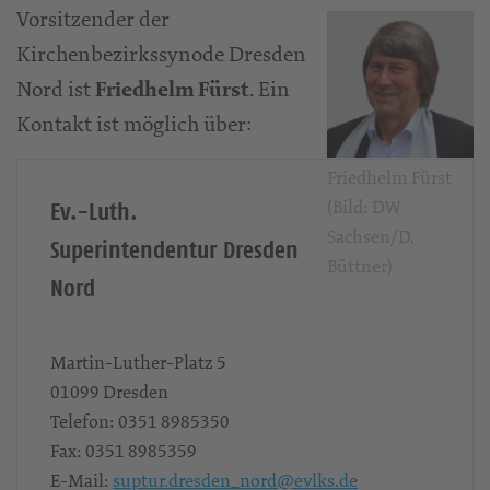
Vorsitzender der
Kirchenbezirkssynode Dresden
Nord ist
. Ein
Friedhelm Fürst
Kontakt ist möglich über:
Friedhelm Fürst
(Bild: DW
Ev.-Luth.
Sachsen/D.
Superintendentur Dresden
Büttner)
Nord
Martin-Luther-Platz 5
01099
Dresden
Telefon:
0351 8985350
Fax:
0351 8985359
E-Mail:
suptur.dresden_nord@evlks.de