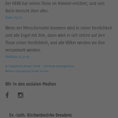
Der HERR hat seinen Thron im Himmel errichtet, und sein
Reich herrscht über alles.
Psalm 103,19
Wenn der Menschensohn kommen wird in seiner Herrlichkeit
und alle Engel mit ihm, dann wird er sich setzen auf den
Thron seiner Herrlichkeit, und alle Völker werden vor ihm
versammelt werden.
Matthäus 25,31-32
© Evangelische Brüder-Unität – Herrnhuter Brüdergemeine
Weitere Informationen finden Sie hier
Wir in den sozialen Medien
B
B
e
e
s
s
Ev.-Luth. Kirchenbezirke Dresdens