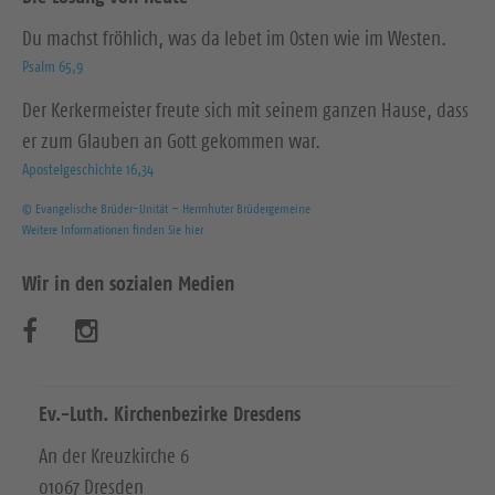
Du machst fröhlich, was da lebet im Osten wie im Westen.
Psalm 65,9
Der Kerkermeister freute sich mit seinem ganzen Hause, dass
er zum Glauben an Gott gekommen war.
Apostelgeschichte 16,34
© Evangelische Brüder-Unität – Herrnhuter Brüdergemeine
Weitere Informationen finden Sie hier
Wir in den sozialen Medien
B
B
e
e
s
s
Ev.-Luth. Kirchenbezirke Dresdens
u
u
An der Kreuzkirche 6
01067 Dresden