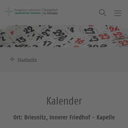
Suche
T
o
g
g
l
e
n
Startseite
a
v
i
g
a
Kalender
t
i
o
Ort: Briesnitz, Innerer Friedhof - Kapelle
n