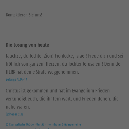
Kontaktieren Sie uns!
Die Losung von heute
Jauchze, du Tochter Zion! Frohlocke, Israel! Freue dich und sei
fröhlich von ganzem Herzen, du Tochter Jerusalem! Denn der
HERR hat deine Strafe weggenommen.
Zefanja 3,14-15
Christus ist gekommen und hat im Evangelium Frieden
verkündigt euch, die ihr fern wart, und Frieden denen, die
nahe waren.
Epheser 2,17
© Evangelische Brüder-Unität – Herrnhuter Brüdergemeine