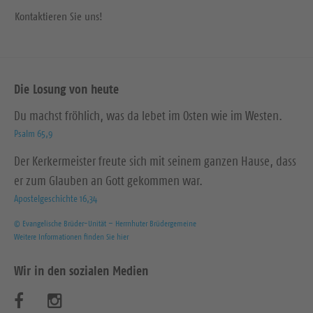
Kontaktieren Sie uns!
Die Losung von heute
Du machst fröhlich, was da lebet im Osten wie im Westen.
Psalm 65,9
Der Kerkermeister freute sich mit seinem ganzen Hause, dass
er zum Glauben an Gott gekommen war.
Apostelgeschichte 16,34
© Evangelische Brüder-Unität – Herrnhuter Brüdergemeine
Weitere Informationen finden Sie hier
Wir in den sozialen Medien
B
B