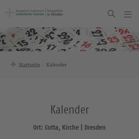
Suche
T
o
g
g
l
e
n
Startseite
Kalender
a
v
i
g
a
Kalender
t
i
o
Ort: Cotta, Kirche | Dresden
n