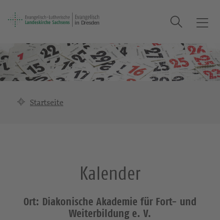
Suche
T
o
g
g
l
e
n
Startseite
a
v
i
g
a
Kalender
t
i
o
Ort: Diakonische Akademie für Fort- und
n
Weiterbildung e. V.