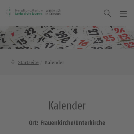
Suche
T
o
g
g
l
e
n
Startseite
Kalender
a
v
i
g
a
Kalender
t
i
o
Ort: Frauenkirche/Unterkirche
n