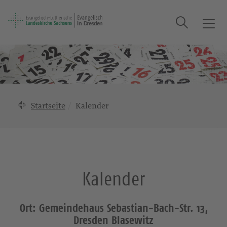
Suche
T
o
g
g
l
e
n
Startseite
Kalender
a
v
i
g
a
Kalender
t
i
o
Ort: Gemeindehaus Sebastian-Bach-Str. 13,
n
Dresden Blasewitz