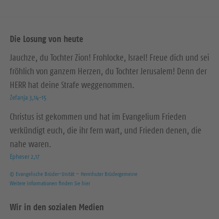
Die Losung von heute
Jauchze, du Tochter Zion! Frohlocke, Israel! Freue dich und sei
fröhlich von ganzem Herzen, du Tochter Jerusalem! Denn der
HERR hat deine Strafe weggenommen.
Zefanja 3,14-15
Christus ist gekommen und hat im Evangelium Frieden
verkündigt euch, die ihr fern wart, und Frieden denen, die
nahe waren.
Epheser 2,17
© Evangelische Brüder-Unität – Herrnhuter Brüdergemeine
Weitere Informationen finden Sie hier
Wir in den sozialen Medien