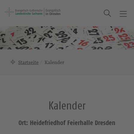
Suche
T
o
g
g
l
e
n
Startseite
Kalender
a
v
i
g
a
Kalender
t
i
o
Ort: Heidefriedhof Feierhalle Dresden
n