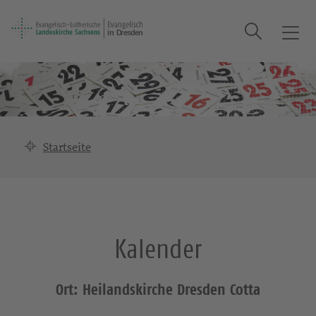
Suche
T
o
g
g
l
e
n
Startseite
a
v
i
g
a
Kalender
t
i
o
Ort: Heilandskirche Dresden Cotta
n