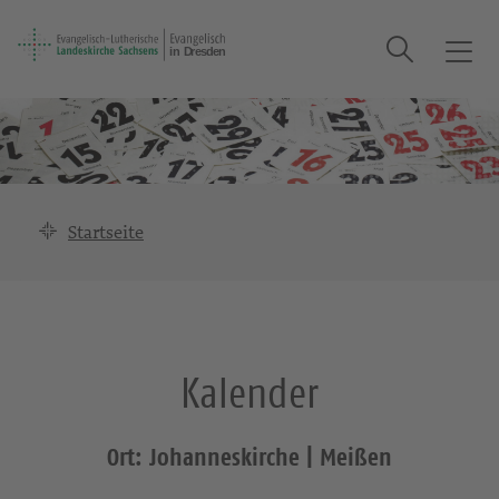
Suche
T
o
g
g
l
e
n
Startseite
a
v
i
g
a
Kalender
t
i
o
Ort: Johanneskirche | Meißen
n