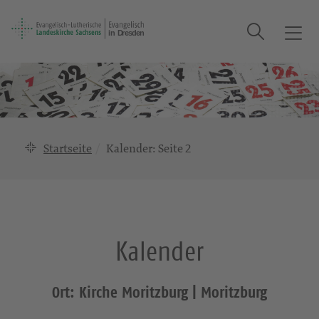
Suche
T
o
g
g
l
e
n
Startseite
Kalender
: Seite 2
a
v
i
g
a
Kalender
t
i
o
Ort: Kirche Moritzburg | Moritzburg
n