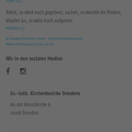
Psalm 25,5
Bittet, so wird euch gegeben; suchet, so werdet ihr finden;
klopfet an, so wird euch aufgetan.
Matthäus 7,7
© Evangelische Brüder-Unität – Herrnhuter Brüdergemeine
Weitere Informationen finden Sie hier
Wir in den sozialen Medien
B
B
e
e
s
s
Ev.-Luth. Kirchenbezirke Dresdens
u
u
An der Kreuzkirche 6
01067 Dresden
c
c
h
h