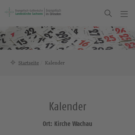
Suche
T
o
g
g
l
e
n
Startseite
Kalender
a
v
i
g
a
Kalender
t
i
o
Ort: Kirche Wachau
n