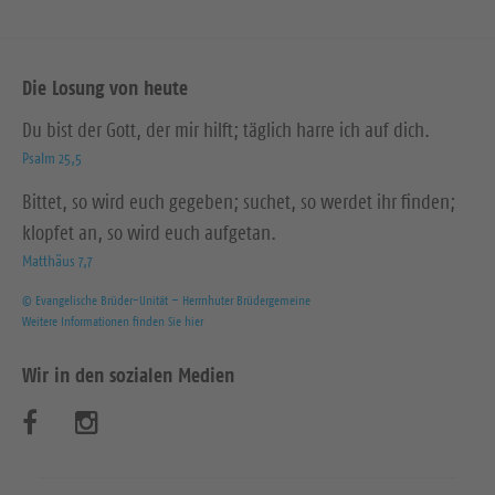
Die Losung von heute
Du bist der Gott, der mir hilft; täglich harre ich auf dich.
Psalm 25,5
Bittet, so wird euch gegeben; suchet, so werdet ihr finden;
klopfet an, so wird euch aufgetan.
Matthäus 7,7
© Evangelische Brüder-Unität – Herrnhuter Brüdergemeine
Weitere Informationen finden Sie hier
Wir in den sozialen Medien
B
B
e
e