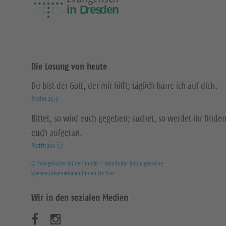
Die Losung von heute
Du bist der Gott, der mir hilft; täglich harre ich auf dich.
Psalm 25,5
Bittet, so wird euch gegeben; suchet, so werdet ihr finden
euch aufgetan.
Matthäus 7,7
© Evangelische Brüder-Unität – Herrnhuter Brüdergemeine
Weitere Informationen finden Sie hier
Wir in den sozialen Medien
B
B