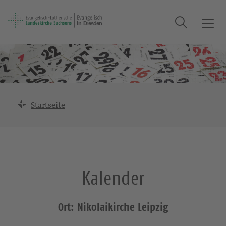
Suche
T
o
g
g
l
e
n
Startseite
a
v
i
g
a
Kalender
t
i
o
Ort: Nikolaikirche Leipzig
n