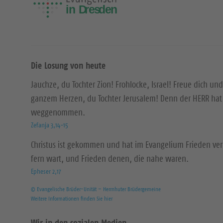
Die Losung von heute
Jauchze, du Tochter Zion! Frohlocke, Israel! Freue dich und
ganzem Herzen, du Tochter Jerusalem! Denn der HERR hat 
weggenommen.
Zefanja 3,14-15
Christus ist gekommen und hat im Evangelium Frieden ver
fern wart, und Frieden denen, die nahe waren.
Epheser 2,17
© Evangelische Brüder-Unität – Herrnhuter Brüdergemeine
Weitere Informationen finden Sie hier
Wir in den sozialen Medien