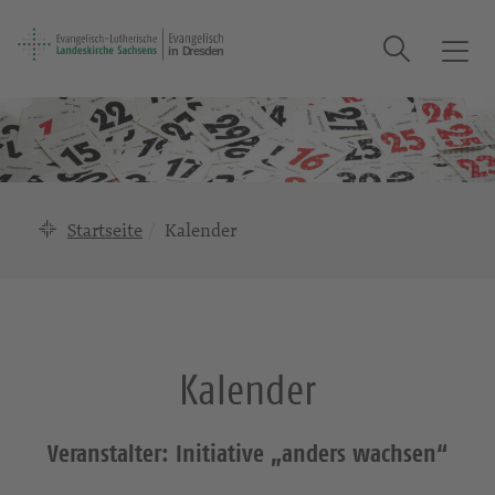
Suche
T
o
g
g
l
e
n
Startseite
Kalender
a
v
i
g
a
Kalender
t
i
o
Veranstalter: Initiative „anders wachsen“
n