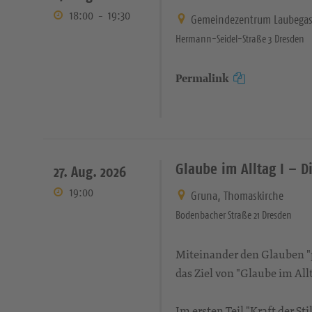
18:00
-
19:30
Gemeindezentrum Laubegas
Hermann-Seidel-Straße 3 Dresden
Permalink
Glaube im Alltag I – Di
27. Aug. 2026
19:00
Gruna, Thomaskirche
Bodenbacher Straße 21 Dresden
Miteinander den Glauben "pr
das Ziel von "Glaube im Allt
Im ersten Teil "Kraft der S