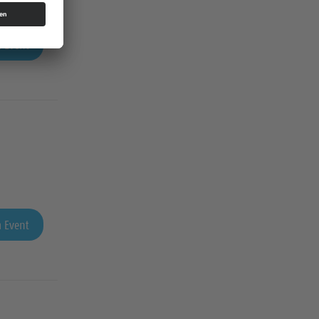
 Event
 Event