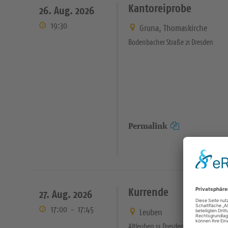
Kantoreiprobe
26. Aug. 2026
19:30
Gruna, Thomaskirche
Bodenbacher Straße 21 Dresden
Permalink
Kurrende
27. Aug. 2026
17:00
-
17:45
Leuben
Altleuben 13 Dresden