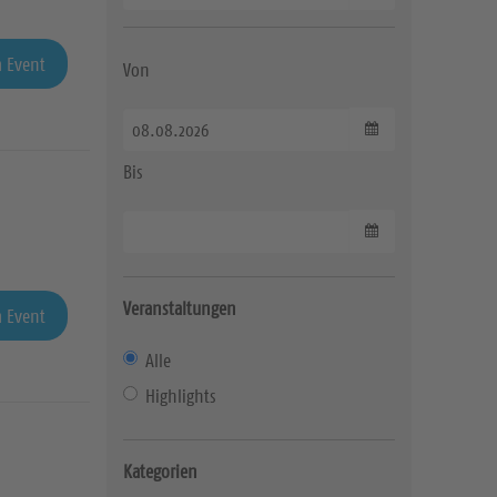
 Event
Von
Datum wählen
Bis
Datum wählen
Veranstaltungen
 Event
Alle
Highlights
Kategorien