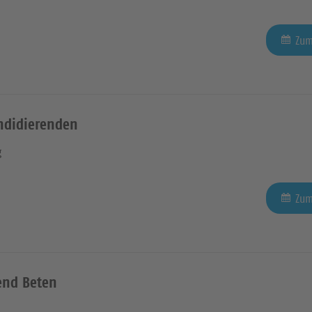
Zum
andidierenden
g
Zum
end Beten