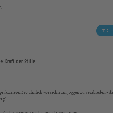
t
Zum
e Kraft der Stille
aktizieren", so ähnlich wie sich zum Joggen zu verabreden - da
ag".
tille" schweigen wir nach einem kurzen Impuls...