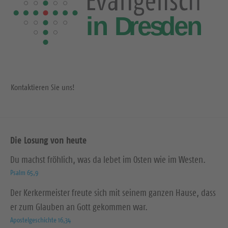
e
e
i
i
t
t
e
e
Kontaktieren Sie uns!
Die Losung von heute
Du machst fröhlich, was da lebet im Osten wie im Westen.
Psalm 65,9
Der Kerkermeister freute sich mit seinem ganzen Hause, dass
er zum Glauben an Gott gekommen war.
Apostelgeschichte 16,34