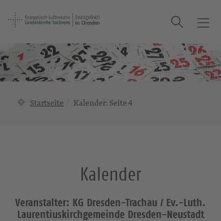
Suche
T
o
g
g
l
e
n
Startseite
Kalender
: Seite 4
a
v
i
g
a
Kalender
t
i
o
Veranstalter: KG Dresden-Trachau / Ev.-Luth.
n
Laurentiuskirchgemeinde Dresden-Neustadt