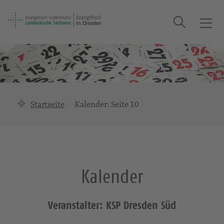
Suche
T
o
g
g
l
e
n
Startseite
Kalender
: Seite 10
a
v
i
g
a
Kalender
t
i
o
Veranstalter: KSP Dresden Süd
n