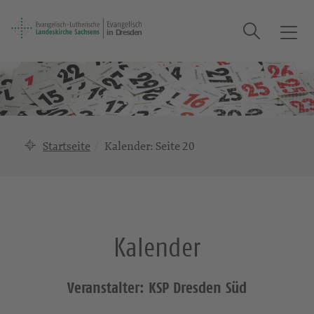
Suche
T
o
g
g
l
e
n
Startseite
Kalender
: Seite 20
a
v
i
g
a
Kalender
t
i
o
Veranstalter: KSP Dresden Süd
n