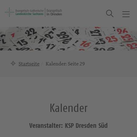
Suche
T
o
g
g
l
e
n
Startseite
Kalender
: Seite 29
a
v
i
g
a
Kalender
t
i
o
Veranstalter: KSP Dresden Süd
n