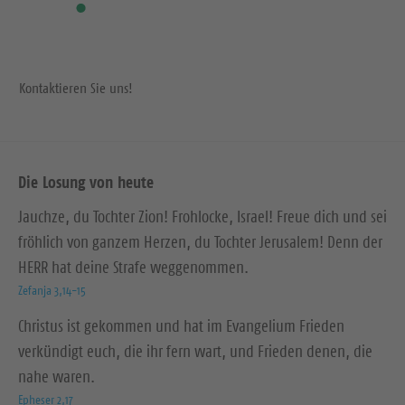
e
e
Kontaktieren Sie uns!
Die Losung von heute
Jauchze, du Tochter Zion! Frohlocke, Israel! Freue dich und sei
fröhlich von ganzem Herzen, du Tochter Jerusalem! Denn der
HERR hat deine Strafe weggenommen.
Zefanja 3,14-15
Christus ist gekommen und hat im Evangelium Frieden
verkündigt euch, die ihr fern wart, und Frieden denen, die
nahe waren.
Epheser 2,17