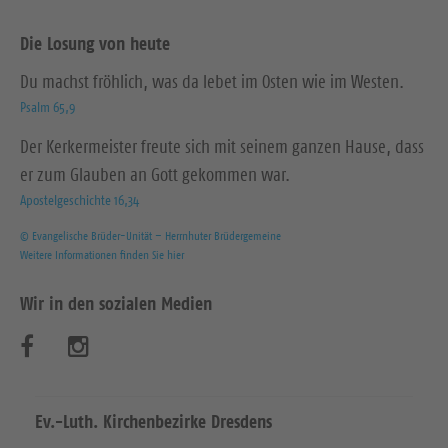
Die Losung von heute
Du machst fröhlich, was da lebet im Osten wie im Westen.
Psalm 65,9
Der Kerkermeister freute sich mit seinem ganzen Hause, dass
er zum Glauben an Gott gekommen war.
Apostelgeschichte 16,34
© Evangelische Brüder-Unität – Herrnhuter Brüdergemeine
Weitere Informationen finden Sie hier
Wir in den sozialen Medien
B
B
e
e
s
s
Ev.-Luth. Kirchenbezirke Dresdens