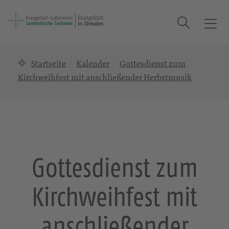
Suche
T
o
g
Startseite
Kalender
Gottesdienst zum
g
l
Kirchweihfest mit anschließender Herbstmusik
e
n
a
v
i
g
Gottesdienst zum
a
t
Kirchweihfest mit
i
o
n
anschließender