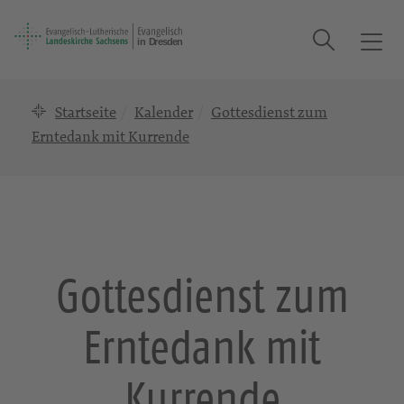
Suche
T
o
g
Startseite
Kalender
Gottesdienst zum
g
l
Erntedank mit Kurrende
e
n
a
v
i
g
Gottesdienst zum
a
t
Erntedank mit
i
o
n
Kurrende