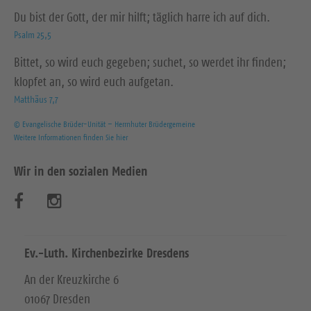
Du bist der Gott, der mir hilft; täglich harre ich auf dich.
Psalm 25,5
Bittet, so wird euch gegeben; suchet, so werdet ihr finden;
klopfet an, so wird euch aufgetan.
Matthäus 7,7
© Evangelische Brüder-Unität – Herrnhuter Brüdergemeine
Weitere Informationen finden Sie hier
Wir in den sozialen Medien
B
B
e
e
s
s
Ev.-Luth. Kirchenbezirke Dresdens
u
u
An der Kreuzkirche 6
01067 Dresden
c
c