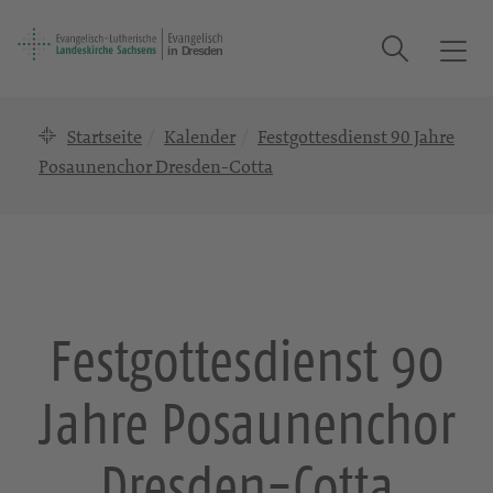
Suche
T
o
g
Startseite
Kalender
Festgottesdienst 90 Jahre
g
l
Posaunenchor Dresden-Cotta
e
n
a
v
i
g
Festgottesdienst 90
a
t
Jahre Posaunenchor
i
o
n
Dresden-Cotta