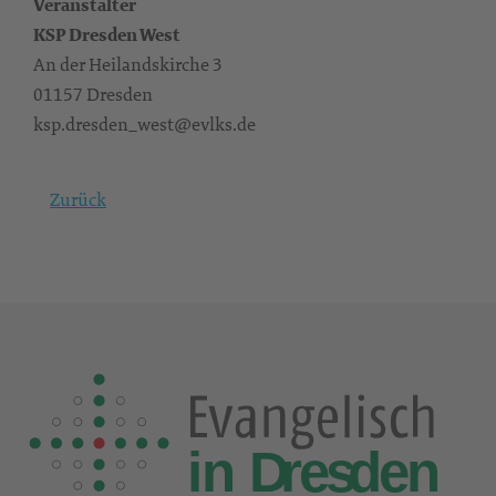
Veranstalter
KSP Dresden West
An der Heilandskirche 3
01157 Dresden
ksp.dresden_west@evlks.de
Zurück