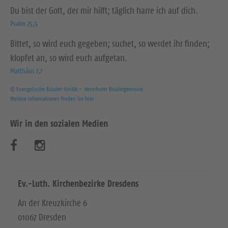
Du bist der Gott, der mir hilft; täglich harre ich auf dich.
Psalm 25,5
Bittet, so wird euch gegeben; suchet, so werdet ihr finden;
klopfet an, so wird euch aufgetan.
Matthäus 7,7
© Evangelische Brüder-Unität – Herrnhuter Brüdergemeine
Weitere Informationen finden Sie hier
Wir in den sozialen Medien
B
B
e
e
s
s
Ev.-Luth. Kirchenbezirke Dresdens
u
u
An der Kreuzkirche 6
01067 Dresden
c
c