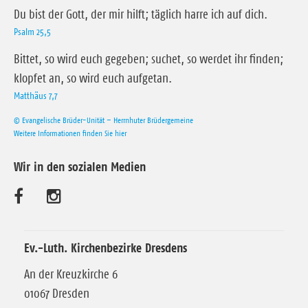
Du bist der Gott, der mir hilft; täglich harre ich auf dich.
Psalm 25,5
Bittet, so wird euch gegeben; suchet, so werdet ihr finden;
klopfet an, so wird euch aufgetan.
Matthäus 7,7
© Evangelische Brüder-Unität – Herrnhuter Brüdergemeine
Weitere Informationen finden Sie hier
Wir in den sozialen Medien
B
B
e
e
s
s
Ev.-Luth. Kirchenbezirke Dresdens
u
u
An der Kreuzkirche 6
01067 Dresden
c
c