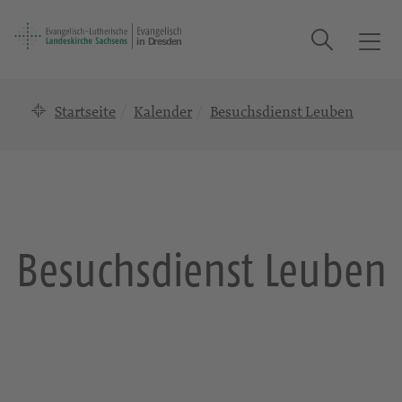
Suche
T
o
g
Startseite
Kalender
Besuchsdienst Leuben
g
l
e
n
a
v
i
Besuchsdienst Leuben
g
a
t
i
o
n