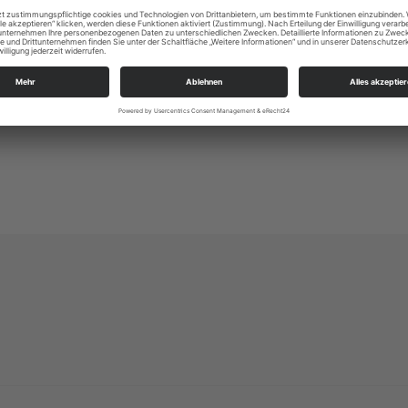
Altleuben 13
01257 Dresden
kg.dresden-ost@evlks.de
https://www.kirche-dresden-ost.de/