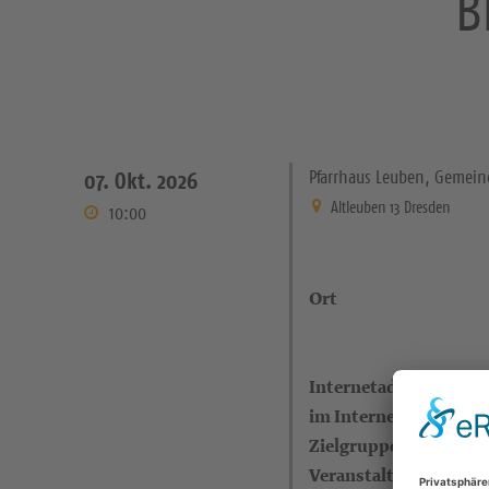
B
Pfarrhaus Leuben, Gemei
07. Okt. 2026
Altleuben 13 Dresden
10:00
Ort
Internetadresse (eigen
im Internet)
Zielgruppe
Veranstalter