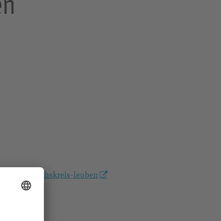
en
bibelgesprachskreis-leuben