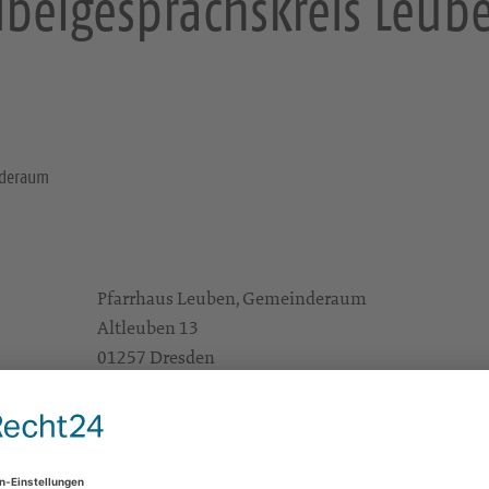
ibelgesprächskreis Leub
nderaum
Pfarrhaus Leuben, Gemeinderaum
Altleuben 13
01257 Dresden
e Infos
https://landing.churchdesk.com/de/e/36762159/
Alle Zielgruppen
KG Dresden-Ost