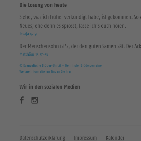
Die Losung von heute
Siehe, was ich früher verkündigt habe, ist gekommen. So 
Neues; ehe denn es sprosst, lasse ich’s euch hören.
Jesaja 42,9
Der Menschensohn ist’s, der den guten Samen sät. Der Acke
Matthäus 13,37-38
© Evangelische Brüder-Unität – Herrnhuter Brüdergemeine
Weitere Informationen finden Sie hier
Wir in den sozialen Medien
B
B
e
e
s
s
u
u
Datenschutzerklärung
Impressum
Kalender