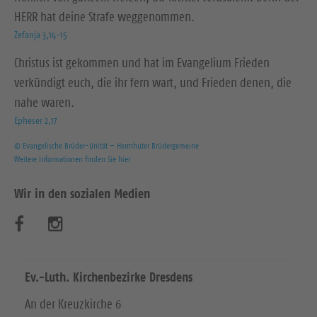
HERR hat deine Strafe weggenommen.
Zefanja 3,14-15
Christus ist gekommen und hat im Evangelium Frieden
verkündigt euch, die ihr fern wart, und Frieden denen, die
nahe waren.
Epheser 2,17
© Evangelische Brüder-Unität – Herrnhuter Brüdergemeine
Weitere Informationen finden Sie hier
Wir in den sozialen Medien
B
B
e
e
s
s
Ev.-Luth. Kirchenbezirke Dresdens
u
u
An der Kreuzkirche 6