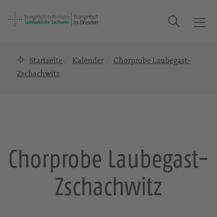
Suche
T
o
g
Startseite
Kalender
Chorprobe Laubegast-
g
l
Zschachwitz
e
n
a
v
i
g
Chorprobe Laubegast-
a
t
Zschachwitz
i
o
n