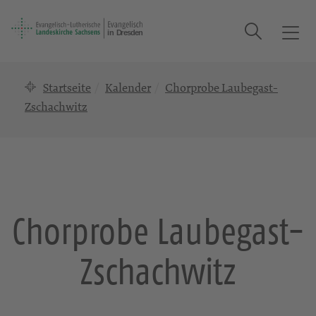
Suche
T
o
g
Startseite
Kalender
Chorprobe Laubegast-
g
l
Zschachwitz
e
n
a
v
i
g
Chorprobe Laubegast-
a
t
Zschachwitz
i
o
n