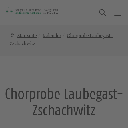
Suche
T
o
g
Startseite
Kalender
Chorprobe Laubegast-
g
l
Zschachwitz
e
n
a
v
i
g
Chorprobe Laubegast-
a
t
Zschachwitz
i
o
n