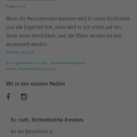
Psalm 103,19
Wenn der Menschensohn kommen wird in seiner Herrlichkeit
und alle Engel mit ihm, dann wird er sich setzen auf den
Thron seiner Herrlichkeit, und alle Völker werden vor ihm
versammelt werden.
Matthäus 25,31-32
© Evangelische Brüder-Unität – Herrnhuter Brüdergemeine
Weitere Informationen finden Sie hier
Wir in den sozialen Medien
B
B
e
e
s
s
Ev.-Luth. Kirchenbezirke Dresdens
u
u
An der Kreuzkirche 6