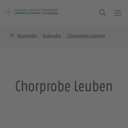
Suche
T
o
g
Startseite
Kalender
Chorprobe Leuben
g
l
e
n
a
v
i
Chorprobe Leuben
g
a
t
i
o
n