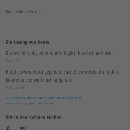
Kontaktieren Sie uns!
Die Losung von heute
Du bist der Gott, der mir hilft; täglich harre ich auf dich.
Psalm 25,5
Bittet, so wird euch gegeben; suchet, so werdet ihr finden;
klopfet an, so wird euch aufgetan.
Matthäus 7,7
© Evangelische Brüder-Unität – Herrnhuter Brüdergemeine
Weitere Informationen finden Sie hier
Wir in den sozialen Medien
B
B