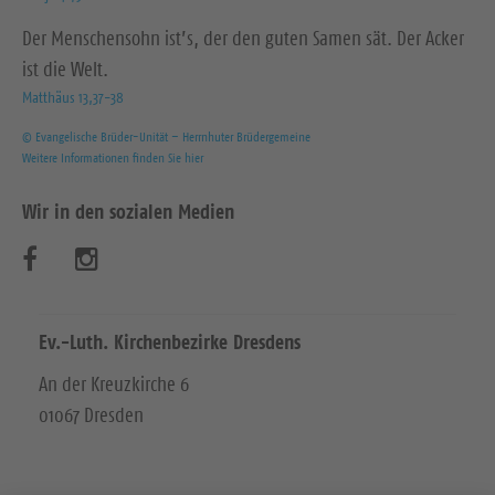
Der Menschensohn ist’s, der den guten Samen sät. Der Acker
ist die Welt.
Matthäus 13,37-38
© Evangelische Brüder-Unität – Herrnhuter Brüdergemeine
Weitere Informationen finden Sie hier
Wir in den sozialen Medien
B
B
e
e
s
s
Ev.-Luth. Kirchenbezirke Dresdens
u
u
An der Kreuzkirche 6
01067 Dresden
c
c
h
h