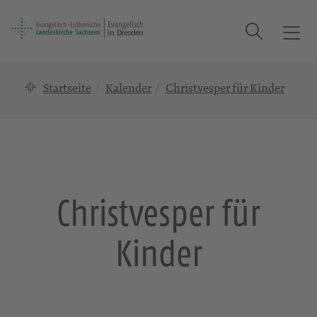
Suche
T
o
g
Startseite
Kalender
Christvesper für Kinder
g
l
e
n
a
v
i
Christvesper für
g
a
Kinder
t
i
o
n