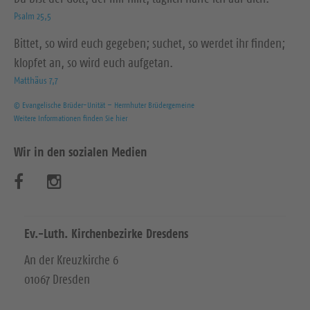
Psalm 25,5
Bittet, so wird euch gegeben; suchet, so werdet ihr finden;
klopfet an, so wird euch aufgetan.
Matthäus 7,7
© Evangelische Brüder-Unität – Herrnhuter Brüdergemeine
Weitere Informationen finden Sie hier
Wir in den sozialen Medien
B
B
e
e
s
s
Ev.-Luth. Kirchenbezirke Dresdens
u
u
An der Kreuzkirche 6
01067 Dresden
c
c