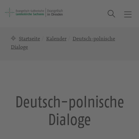
Suche
T
o
g
Startseite
Kalender
Deutsch-polnische
g
l
Dialoge
e
n
a
v
i
g
Deutsch-polnische
a
t
Dialoge
i
o
n