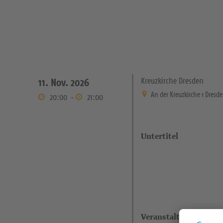
Kreuzkirche Dresden
11. Nov. 2026
An der Kreuzkirche 1 Dresd
20:00
-
21:00
Untertitel
Veranstaltungsort