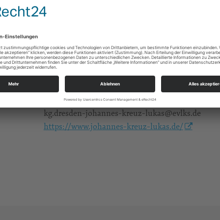
An der Kreuzkirche 1
01067 Dresden
https://landing.churchdesk.com/de/e/39042015/
Konzerte/Theater/Musik
Alle
Ev.-Luth. Kirchgemeinde Johannes-Kreuz-Luka
An der Kreuzkirche 6
01067 Dresden
kg.dresden-johannes-kreuz-lukas@evlks.de
https://www.johannes-kreuz-lukas.de/