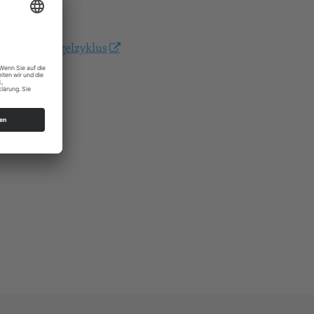
dresdner-orgelzyklus
s Dresden