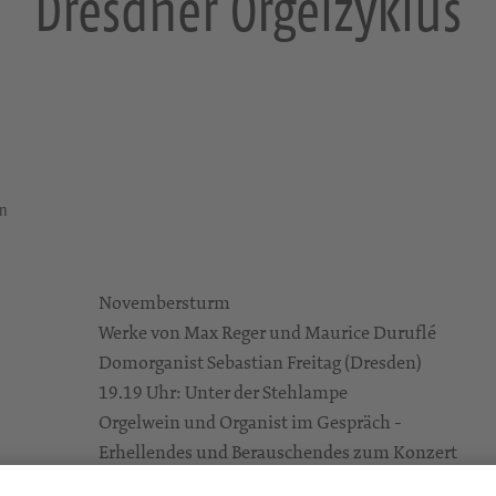
Dresdner Orgelzyklus
en
Novembersturm
Werke von Max Reger und Maurice Duruflé
Domorganist Sebastian Freitag (Dresden)
19.19 Uhr: Unter der Stehlampe
Orgelwein und Organist im Gespräch -
Erhellendes und Berauschendes zum Konzert
Kreuzkirche Dresden