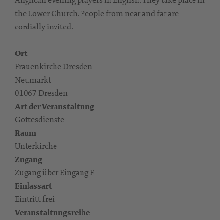
the Lower Church. People from near and far are
cordially invited.
Ort
Frauenkirche Dresden
Neumarkt
01067 Dresden
Art der Veranstaltung
Gottesdienste
Raum
Unterkirche
Zugang
Zugang über Eingang F
Einlassart
Eintritt frei
Veranstaltungsreihe