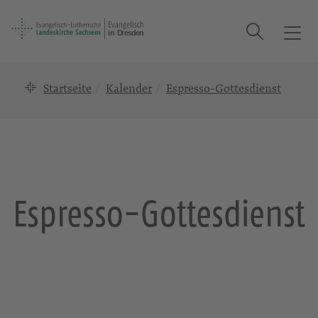
Suche
T
o
g
Startseite
Kalender
Espresso-Gottesdienst
g
l
e
n
a
v
i
Espresso-Gottesdienst
g
a
t
i
o
n