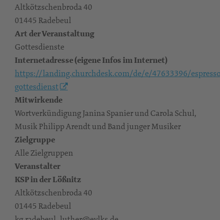
Altkötzschenbroda 40
01445 Radebeul
Art der Veranstaltung
Gottesdienste
Internetadresse (eigene Infos im Internet)
https://landing.churchdesk.com/de/e/47633396/espress
gottesdienst
Mitwirkende
Wortverkündigung Janina Spanier und Carola Schul,
Musik Philipp Arendt und Band junger Musiker
Zielgruppe
Alle Zielgruppen
Veranstalter
KSP in der Lößnitz
Altkötzschenbroda 40
01445 Radebeul
kg.radebeul_luther@evlks.de