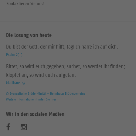
Kontaktieren Sie uns!
Die Losung von heute
Du bist der Gott, der mir hilft; täglich harre ich auf dich.
Psalm 25,5
Bittet, so wird euch gegeben; suchet, so werdet ihr finden;
klopfet an, so wird euch aufgetan.
Matthäus 7,7
© Evangelische Brüder-Unität – Herrnhuter Brüdergemeine
Weitere Informationen finden Sie hier
Wir in den sozialen Medien
B
B