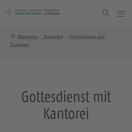
Suche
T
o
g
Startseite
Kalender
Gottesdienst mit
g
l
Kantorei
e
n
a
v
i
g
Gottesdienst mit
a
t
Kantorei
i
o
n