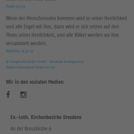
Psalm 103,19
Wenn der Menschensohn kommen wird in seiner Herrlichkeit
und alle Engel mit ihm, dann wird er sich setzen auf den
Thron seiner Herrlichkeit, und alle Völker werden vor ihm
versammelt werden.
Matthäus 25,31-32
© Evangelische Brüder-Unität – Herrnhuter Brüdergemeine
Weitere Informationen finden Sie hier
Wir in den sozialen Medien
B
B
e
e
s
s
Ev.-Luth. Kirchenbezirke Dresdens
u
u
An der Kreuzkirche 6